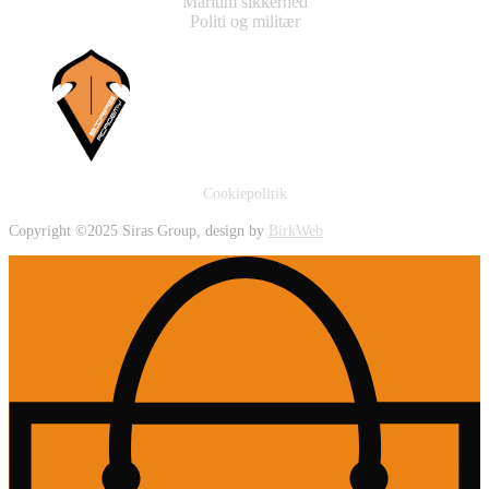
Maritim sikkerhed
Politi og militær
Cookiepolitik
Copyright ©2025 Siras Group, design by
BirkWeb