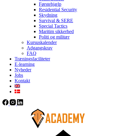
Førstehjælp
Residential Security
Skydning
Survival & SERE
Special Tactics
Maritim sikkerhed
Politi og militær
Kursuskalender
Adgangskrav
FAQ
Træningsfaciliteter
E-learning
Nyheder
Jobs
Kontakt