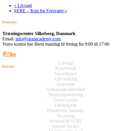
«
Livvagt
SERE – Kun for Forsvaret
»
Kontakt:
Træningscenter Silkeborg, Danmark
Email:
info@sirasacademy.com
Vores kontor har åbent mandag til fredag fra 9:00 til 17:00
Livvagt
Kurser:
Køreteknik
Surveillance
Anti-stalking
Instruktør
Ambassadesikkerhed
Nærkampstræning
Team Leader
Førstehjælp
Residential Security
Skydning
Survival & SERE
Special Tactics