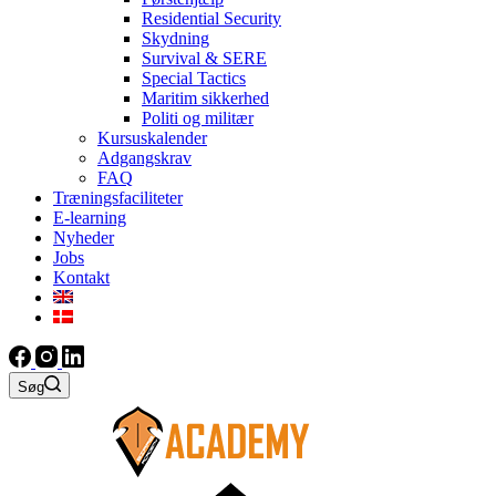
Residential Security
Skydning
Survival & SERE
Special Tactics
Maritim sikkerhed
Politi og militær
Kursuskalender
Adgangskrav
FAQ
Træningsfaciliteter
E-learning
Nyheder
Jobs
Kontakt
Søg