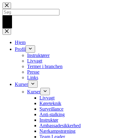
Fortsæt
til
indhold
Ingen
resultater
Hjem
Profil
Instruktører
Livvagt
Termer i branchen
Presse
Links
Kurser
Kurser
Livvagt
Køreteknik
Surveillance
Anti-stalking
Instruktør
Ambassadesikkerhed
Nærkampstræning
Team Leader