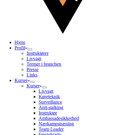
Hjem
Profil
Instruktører
Livvagt
Termer i branchen
Presse
Links
Kurser
Kurser
Livvagt
Køreteknik
Surveillance
Anti-stalking
Instruktør
Ambassadesikkerhed
Nærkampstræning
Team Leader
Førstehjælp